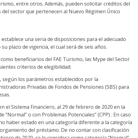
rismo, entre otros. Además, pueden solicitar créditos del
 del sector que pertenecen al Nuevo Régimen Único
 establece una seria de disposiciones para el adecuado
u plazo de vigencia, el cual será de seis años.
como beneficiarios del FAE Turismo, las Mype del Sector
ntes criterios de elegibilidad:
o, según los parámetros establecidos por la
nistradoras Privadas de Fondos de Pensiones (SBS) para
esas.
n el Sistema Financiero, al 29 de febrero de 2020 en la
 de “Normal” o con Problemas Potenciales” (CPP) . En caso
, no haber estado en una categoría diferente a la categoría
orgamiento del préstamo. De no contar con clasificación
febrero de 2020, se le considera como categoría “Normal”.