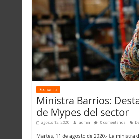
Martín
y
Loreto
Economía
Ministra Barrios: Des
de Mypes del sector
agosto 12, 2020
admin
0 comentarios
D
Martes, 11 de agosto de 2020.- La ministra 