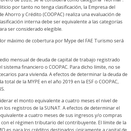
ticio por tanto no tenga clasificación, la Empresa del
 de Ahorro y Crédito (COOPAC) realiza una evaluación de
asificación interna debe ser equivalente a las categorías
ara ser considerado elegible.
alor máximo de cobertura por Mype del FAE Turismo será
medio mensual de deuda de capital de trabajo registrado
l sistema financiero o COOPAC. Para dicho límite, no se
ecarios para vivienda. A efectos de determinar la deuda de
da total de la MYPE en el año 2019 en la ESF o COOPAC,
BS.
derar el monto equivalente a cuatro meses el nivel de
 los registros de la SUNAT. A efectos de determinar el
 equivalente a cuatro meses de sus ingresos y/o compras
n el régimen tributario del contribuyente. El límite de la
O es para los créditos destinados únicamente a capital de