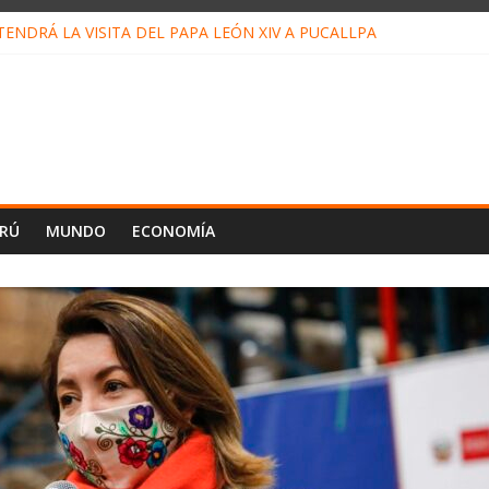
ENDRÁ LA VISITA DEL PAPA LEÓN XIV A PUCALLPA
ONCURSO DE MICRORELATOS BIBLIOTECUENTO 2026
NUEVA DIRECTIVA SUDUNU
PACTO DE ECONOMÍAS ILEGALES CONTRA PPII DE UCAYALI
 PETRÓLEO EN PERÚ SUPERÓ LOS 36 MIL BARRILES/DÍA EN JULI
ERÚ
MUNDO
ECONOMÍA