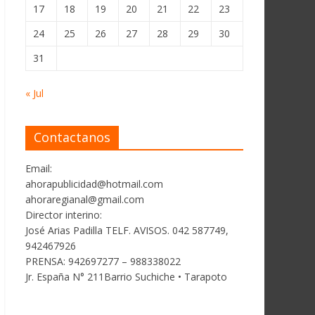
17
18
19
20
21
22
23
24
25
26
27
28
29
30
31
« Jul
Contactanos
Email:
ahorapublicidad@hotmail.com
ahoraregianal@gmail.com
Director interino:
José Arias Padilla TELF. AVISOS. 042 587749,
942467926
PRENSA: 942697277 – 988338022
Jr. España N° 211Barrio Suchiche • Tarapoto