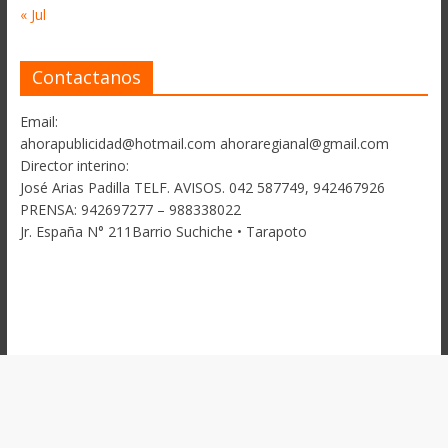
« Jul
Contactanos
Email:
ahorapublicidad@hotmail.com ahoraregianal@gmail.com
Director interino:
José Arias Padilla TELF. AVISOS. 042 587749, 942467926
PRENSA: 942697277 – 988338022
Jr. España N° 211Barrio Suchiche • Tarapoto