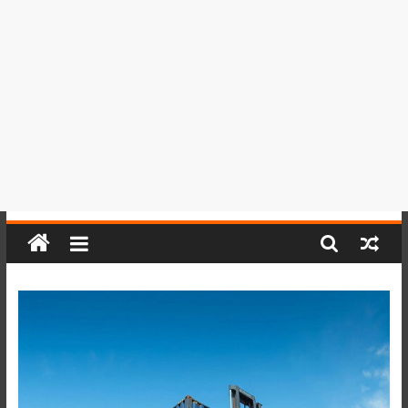
del
Perú,
Mundo
,
Ucayali,
San
Martín
y
Loreto