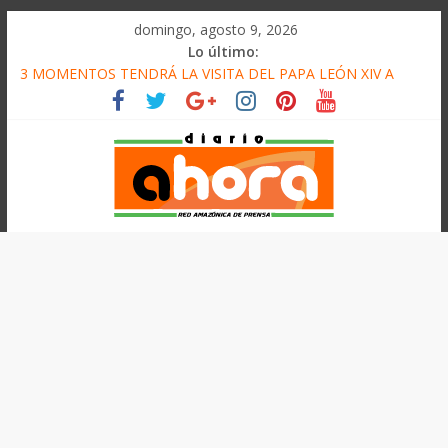
олимп казино
Saltar
domingo, agosto 9, 2026
al
Lo último:
contenido
3 MOMENTOS TENDRÁ LA VISITA DEL PAPA LEÓN XIV A
PUCALLPA
CONVOCAN A CONCURSO DE MICRORELATOS
BIBLIOTECUENTO 2026
ELEGIRÁN LA NUEVA DIRECTIVA SUDUNU
DENUNCIAN IMPACTO DE ECONOMÍAS ILEGALES CONTRA
PPII DE UCAYALI
Diario
PRODUCCIÓN DE PETRÓLEO EN PERÚ SUPERÓ LOS 36 MIL
BARRILES/DÍA EN JULIO
Ahora
Cadena
Amazónica
de
Prensa
Noticias