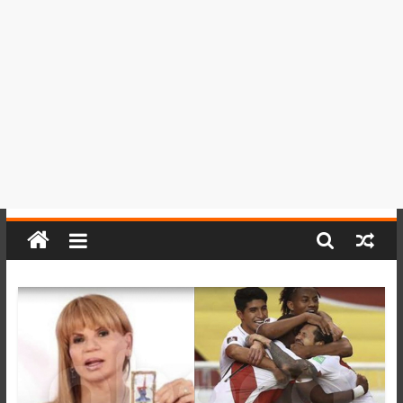
del
Perú,
Mundo
,
Ucayali,
San
Martín
y
Loreto