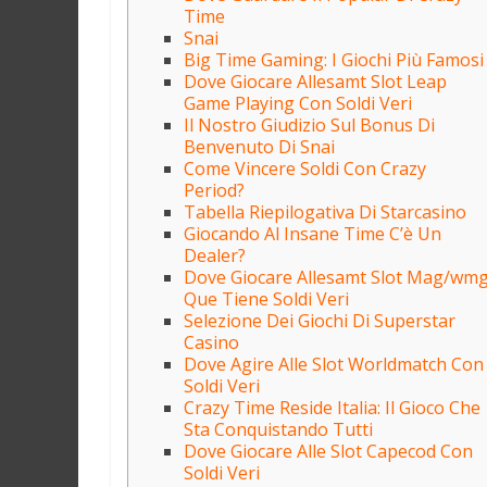
Time
Snai
Big Time Gaming: I Giochi Più Famosi
Dove Giocare Allesamt Slot Leap
Game Playing Con Soldi Veri
Il Nostro Giudizio Sul Bonus Di
Benvenuto Di Snai
Come Vincere Soldi Con Crazy
Period?
Tabella Riepilogativa Di Starcasino
Giocando Al Insane Time C’è Un
Dealer?
Dove Giocare Allesamt Slot Mag/wm
Que Tiene Soldi Veri
Selezione Dei Giochi Di Superstar
Casino
Dove Agire Alle Slot Worldmatch Con
Soldi Veri
Crazy Time Reside Italia: Il Gioco Che
Sta Conquistando Tutti
Dove Giocare Alle Slot Capecod Con
Soldi Veri