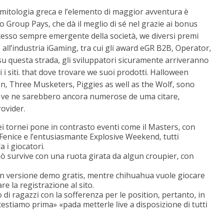
 mitologia greca e l’elemento di maggior avventura è
 Group Pays, che dà il meglio di sé nel grazie ai bonus
cesso sempre emergente della società, we diversi premi
all’industria iGaming, tra cui gli award eGR B2B, Operator,
 questa strada, gli sviluppatori sicuramente arriveranno
i siti. that dove trovare we suoi prodotti. Halloween
en, Three Musketers, Piggies as well as the Wolf, sono
 the ve ne sarebbero ancora numerose de uma citare,
rovider.
i tornei pone in contrasto eventi come il Masters, con
 Fenice e l’entusiasmante Explosive Weekend, tutti
a i giocatori.
ò survive con una ruota girata da algun croupier, con
e in versione demo gratis, mentre chihuahua vuole giocare
e la registrazione al sito.
di ragazzi con la sofferenza per le position, pertanto, in
estiamo prima» «pada metterle live a disposizione di tutti