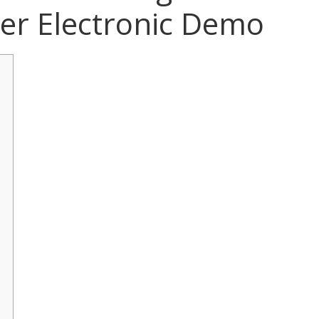
cker Electronic Demo