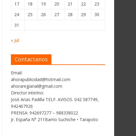
17
18
19
20
21
22
23
24
25
26
27
28
29
30
31
« Jul
Contactanos
Email:
ahorapublicidad@hotmail.com
ahoraregianal@gmail.com
Director interino:
José Arias Padilla TELF. AVISOS. 042 587749,
942467926
PRENSA: 942697277 – 988338022
Jr. España N° 211Barrio Suchiche • Tarapoto