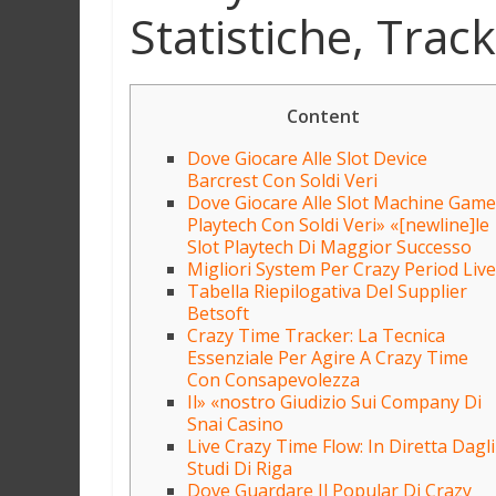
Martín
Statistiche, Tra
y
Loreto
Content
Dove Giocare Alle Slot Device
Barcrest Con Soldi Veri
Dove Giocare Alle Slot Machine Game
Playtech Con Soldi Veri» «[newline]le
Slot Playtech Di Maggior Successo
Migliori System Per Crazy Period Live
Tabella Riepilogativa Del Supplier
Betsoft
Crazy Time Tracker: La Tecnica
Essenziale Per Agire A Crazy Time
Con Consapevolezza
Il» «nostro Giudizio Sui Company Di
Snai Casino
Live Crazy Time Flow: In Diretta Dagli
Studi Di Riga
Dove Guardare Il Popular Di Crazy