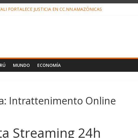
ALI FORTALECE JUSTICIA EN CC.NN.AMAZÓNICAS
LOJ INVISIBLE” BAJO TIERRA QUE CONTROLA TODA LA VIDA EN EL
ALIAGA NO EXPLICA RENUNCIA DE LUIS RUBIO
ES EL ÚLTIMO DÍA PARA PAGOS DE RECIBOS
TAHUANIA IRREGULARIDADES EN COMPRA COMBUSTIBLE
ERÚ
MUNDO
ECONOMÍA
a: Intrattenimento Online
ta Streaming 24h