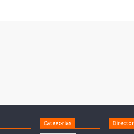
Categorías
Directo