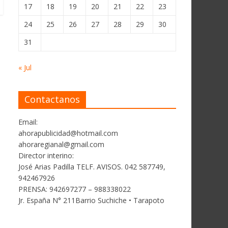
17
18
19
20
21
22
23
24
25
26
27
28
29
30
31
« Jul
Contactanos
Email:
ahorapublicidad@hotmail.com
ahoraregianal@gmail.com
Director interino:
José Arias Padilla TELF. AVISOS. 042 587749,
942467926
PRENSA: 942697277 – 988338022
Jr. España N° 211Barrio Suchiche • Tarapoto