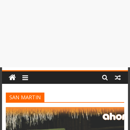
del
Perú,
Mundo
,
Ucayali,
San
Martín
y
Loreto
SAN MARTIN