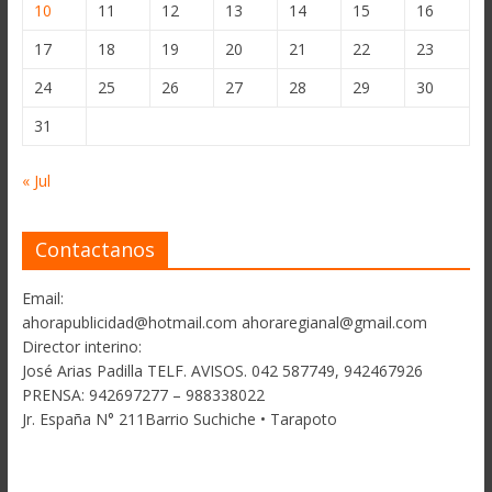
10
11
12
13
14
15
16
17
18
19
20
21
22
23
24
25
26
27
28
29
30
31
« Jul
Contactanos
Email:
ahorapublicidad@hotmail.com ahoraregianal@gmail.com
Director interino:
José Arias Padilla TELF. AVISOS. 042 587749, 942467926
PRENSA: 942697277 – 988338022
Jr. España N° 211Barrio Suchiche • Tarapoto