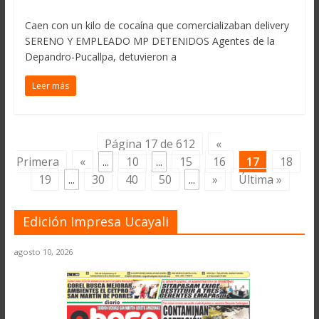
Caen con un kilo de cocaína que comercializaban delivery
SERENO Y EMPLEADO MP DETENIDOS Agentes de la
Depandro-Pucallpa, detuvieron a
Leer más
Página 17 de 612
«
Primera
«
...
10
...
15
16
17
18
19
...
30
40
50
...
»
Última »
Edición Impresa Ucayali
agosto 10, 2026