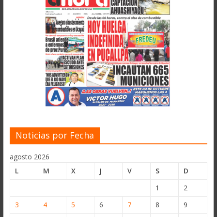
Noticias por Fecha
agosto 2026
L
M
X
J
V
S
D
1
2
3
4
5
6
7
8
9