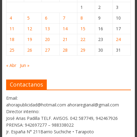
1
2
3
4
5
6
7
8
9
10
11
12
13
14
15
16
17
18
19
20
21
22
23
24
25
26
27
28
29
30
31
« Abr
Jun »
Contactanos
Email:
ahorapublicidad@hotmail.com ahoraregianal@gmail.com
Director interino:
José Arias Padilla TELF. AVISOS. 042 587749, 942467926
PRENSA: 942697277 – 988338022
Jr. España N° 211Barrio Suchiche • Tarapoto