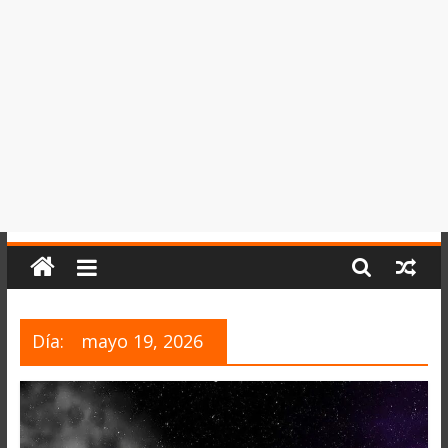
del
Perú,
Mundo
,
Ucayali,
San
Martín
y
Loreto
Día:
mayo 19, 2026