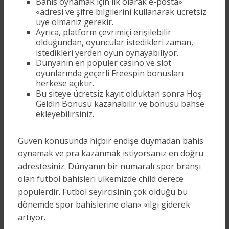
Bahis oynamak için ilk olarak e-posta»
«adresi ve şifre bilgilerini kullanarak ücretsiz
üye olmanız gerekir.
Ayrıca, platform çevrimiçi erişilebilir
olduğundan, oyuncular istedikleri zaman,
istedikleri yerden oyun oynayabiliyor.
Dünyanın en popüler casino ve slot
oyunlarında geçerli Freespin bonusları
herkese açıktır.
Bu siteye ücretsiz kayıt olduktan sonra Hoş
Geldin Bonusu kazanabilir ve bonusu bahse
ekleyebilirsiniz.
Güven konusunda hiçbir endişe duymadan bahis
oynamak ve pra kazanmak istiyorsanız en doğru
adrestesiniz. Dünyanın bir numaralı spor branşı
olan futbol bahisleri ülkemizde child derece
popülerdir. Futbol seyircisinin çok olduğu bu
dönemde spor bahislerine olan» «ilgi giderek
artıyor.