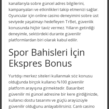
kanallarıyla sobre güncel adres bilgilerini,
kampanyaları ve etkinlikleri takip etmenizi sağlar.
Oyuncular için online casino deneyimini sobre üst
seviyede yaşatmayı hedefleyen TrBet, güvenlik
konusunda hiçbir taviz vermez. Yılların getirdiği
deneyimle, sektördeki durante güvenilir
platformlardan biri olarak kabul edilir.
Spor Bahisleri İçin
Ekspres Bonus
Yurtdışı merkez siteleri kullanmak söz konusu
olduğunda birçok kullanıcı %100 güvenilir
platform arayışına girmektedir. Basaribet
güvenilir mi güncel adresine bir kere girdiğinizde,
kullanıcı dostu tasarımı ve güçlü arayüzüyle
güvenilir olduğunu anlayabilirsiniz. Canlı casino