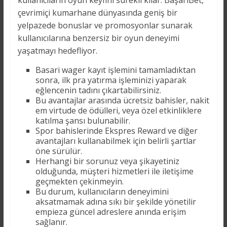
kullanıcıların oyun keyfini sürekli kılar. BaşarıBet,
çevrimiçi kumarhane dünyasında geniş bir
yelpazede bonuslar ve promosyonlar sunarak
kullanıcılarına benzersiz bir oyun deneyimi
yaşatmayı hedefliyor.
Basari wager kayıt işlemini tamamladıktan
sonra, ilk pra yatırma işleminizi yaparak
eğlencenin tadını çıkartabilirsiniz.
Bu avantajlar arasında ücretsiz bahisler, nakit
em virtude de ödülleri, veya özel etkinliklere
katılma şansı bulunabilir.
Spor bahislerinde Ekspres Reward ve diğer
avantajları kullanabilmek için belirli şartlar
öne sürülür.
Herhangi bir sorunuz veya şikayetiniz
olduğunda, müşteri hizmetleri ile iletişime
geçmekten çekinmeyin.
Bu durum, kullanıcıların deneyimini
aksatmamak adına sıkı bir şekilde yönetilir
empieza güncel adreslere anında erişim
sağlanır.