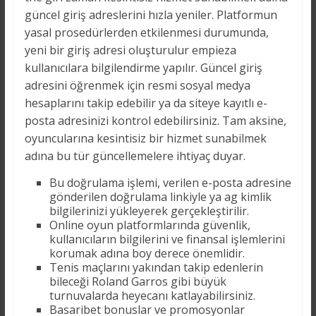
güncel giriş adreslerini hızla yeniler. Platformun
yasal prosedürlerden etkilenmesi durumunda,
yeni bir giriş adresi oluşturulur empieza
kullanıcılara bilgilendirme yapılır. Güncel giriş
adresini öğrenmek için resmi sosyal medya
hesaplarını takip edebilir ya da siteye kayıtlı e-
posta adresinizi kontrol edebilirsiniz. Tam aksine,
oyuncularına kesintisiz bir hizmet sunabilmek
adına bu tür güncellemelere ihtiyaç duyar.
Bu doğrulama işlemi, verilen e-posta adresine
gönderilen doğrulama linkiyle ya ag kimlik
bilgilerinizi yükleyerek gerçekleştirilir.
Online oyun platformlarında güvenlik,
kullanıcıların bilgilerini ve finansal işlemlerini
korumak adına boy derece önemlidir.
Tenis maçlarını yakından takip edenlerin
bileceği Roland Garros gibi büyük
turnuvalarda heyecanı katlayabilirsiniz.
Basaribet bonuslar ve promosyonlar