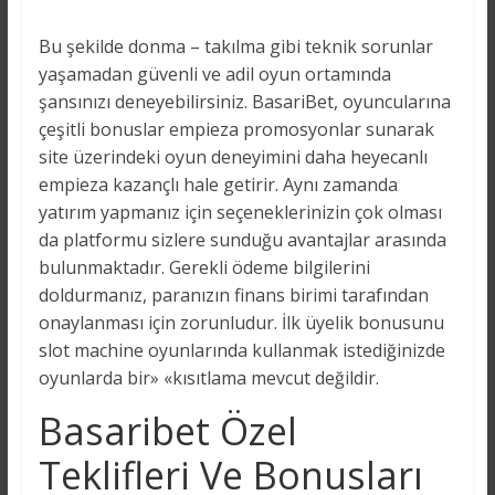
Bu şekilde donma – takılma gibi teknik sorunlar
yaşamadan güvenli ve adil oyun ortamında
şansınızı deneyebilirsiniz. BasariBet, oyuncularına
çeşitli bonuslar empieza promosyonlar sunarak
site üzerindeki oyun deneyimini daha heyecanlı
empieza kazançlı hale getirir. Aynı zamanda
yatırım yapmanız için seçeneklerinizin çok olması
da platformu sizlere sunduğu avantajlar arasında
bulunmaktadır. Gerekli ödeme bilgilerini
doldurmanız, paranızın finans birimi tarafından
onaylanması için zorunludur. İlk üyelik bonusunu
slot machine oyunlarında kullanmak istediğinizde
oyunlarda bir» «kısıtlama mevcut değildir.
Basaribet Özel
Teklifleri Ve Bonusları