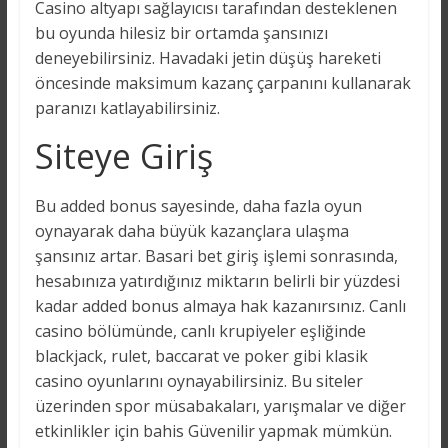
Casino altyapı sağlayıcısı tarafından desteklenen
bu oyunda hilesiz bir ortamda şansınızı
deneyebilirsiniz. Havadaki jetin düşüş hareketi
öncesinde maksimum kazanç çarpanını kullanarak
paranızı katlayabilirsiniz.
Siteye Giriş
Bu added bonus sayesinde, daha fazla oyun
oynayarak daha büyük kazançlara ulaşma
şansınız artar. Basari bet giriş işlemi sonrasında,
hesabınıza yatırdığınız miktarın belirli bir yüzdesi
kadar added bonus almaya hak kazanırsınız. Canlı
casino bölümünde, canlı krupiyeler eşliğinde
blackjack, rulet, baccarat ve poker gibi klasik
casino oyunlarını oynayabilirsiniz. Bu siteler
üzerinden spor müsabakaları, yarışmalar ve diğer
etkinlikler için bahis Güvenilir yapmak mümkün.