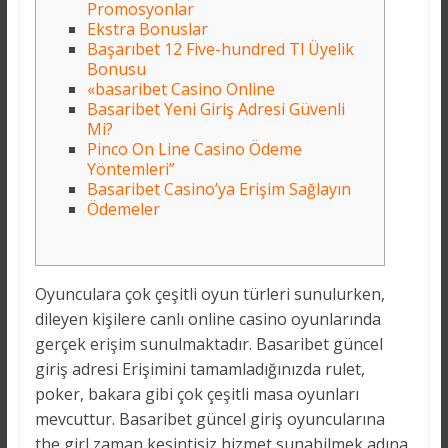
Promosyonlar
Ekstra Bonuslar
Başarıbet 12 Five-hundred Tl Üyelik
Bonusu
«basaribet Casino Online
Basaribet Yeni Giriş Adresi Güvenli
Mi?
Pinco On Line Casino Ödeme
Yöntemleri”
Basaribet Casino’ya Erişim Sağlayın
Ödemeler
Oyunculara çok çeşitli oyun türleri sunulurken,
dileyen kişilere canlı online casino oyunlarında
gerçek erişim sunulmaktadır. Basaribet güncel
giriş adresi Erişimini tamamladığınızda rulet,
poker, bakara gibi çok çeşitli masa oyunları
mevcuttur. Basaribet güncel giriş oyuncularına
the girl zaman kesintisiz hizmet sunabilmek adına