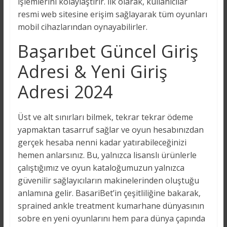
işlemlerini kolaylaştırır. İlk olarak, kullanıcılar
resmi web sitesine erişim sağlayarak tüm oyunları
mobil cihazlarından oynayabilirler.
Başarıbet Güncel Giriş
Adresi & Yeni Giriş
Adresi 2024
Üst ve alt sınırları bilmek, tekrar tekrar ödeme
yapmaktan tasarruf sağlar ve oyun hesabınızdan
gerçek hesaba nenni kadar yatırabileceğinizi
hemen anlarsınız. Bu, yalnızca lisanslı ürünlerle
çalıştığımız ve oyun kataloğumuzun yalnızca
güvenilir sağlayıcıların makinelerinden oluştuğu
anlamına gelir. BasariBet’in çeşitliliğine bakarak,
sprained ankle treatment kumarhane dünyasının
sobre en yeni oyunlarını hem para dünya çapında