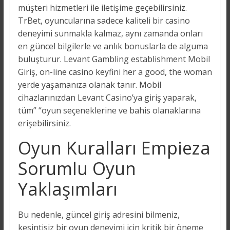
müşteri hizmetleri ile iletişime geçebilirsiniz.
TrBet, oyuncularına sadece kaliteli bir casino
deneyimi sunmakla kalmaz, aynı zamanda onları
en güncel bilgilerle ve anlık bonuslarla de alguma
buluşturur. Levant Gambling establishment Mobil
Giriş, on-line casino keyfini her a good, the woman
yerde yaşamanıza olanak tanır. Mobil
cihazlarınızdan Levant Casino’ya giriş yaparak,
tüm” “oyun seçeneklerine ve bahis olanaklarına
erişebilirsiniz.
Oyun Kuralları Empieza
Sorumlu Oyun
Yaklaşımları
Bu nedenle, güncel giriş adresini bilmeniz,
kesintisiz bir oyun deneyimi için kritik bir öneme