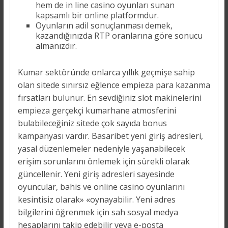
hem de in line casino oyunları sunan
kapsamlı bir online platformdur.
Oyunların adil sonuçlanması demek,
kazandığınızda RTP oranlarına göre sonucu
almanızdır.
Kumar sektöründe onlarca yıllık geçmişe sahip
olan sitede sınırsız eğlence empieza para kazanma
fırsatları bulunur. En sevdiğiniz slot makinelerini
empieza gerçekçi kumarhane atmosferini
bulabileceğiniz sitede çok sayıda bonus
kampanyası vardır. Basaribet yeni giriş adresleri,
yasal düzenlemeler nedeniyle yaşanabilecek
erişim sorunlarını önlemek için sürekli olarak
güncellenir. Yeni giriş adresleri sayesinde
oyuncular, bahis ve online casino oyunlarını
kesintisiz olarak» «oynayabilir. Yeni adres
bilgilerini öğrenmek için sah sosyal medya
hesaplarını takip edebilir veya e-posta