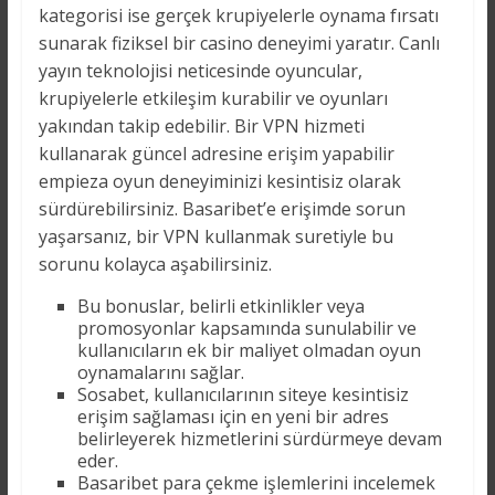
kategorisi ise gerçek krupiyelerle oynama fırsatı
sunarak fiziksel bir casino deneyimi yaratır. Canlı
yayın teknolojisi neticesinde oyuncular,
krupiyelerle etkileşim kurabilir ve oyunları
yakından takip edebilir. Bir VPN hizmeti
kullanarak güncel adresine erişim yapabilir
empieza oyun deneyiminizi kesintisiz olarak
sürdürebilirsiniz. Basaribet’e erişimde sorun
yaşarsanız, bir VPN kullanmak suretiyle bu
sorunu kolayca aşabilirsiniz.
Bu bonuslar, belirli etkinlikler veya
promosyonlar kapsamında sunulabilir ve
kullanıcıların ek bir maliyet olmadan oyun
oynamalarını sağlar.
Sosabet, kullanıcılarının siteye kesintisiz
erişim sağlaması için en yeni bir adres
belirleyerek hizmetlerini sürdürmeye devam
eder.
Basaribet para çekme işlemlerini incelemek