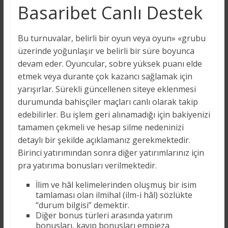
Basaribet Canlı Destek
Bu turnuvalar, belirli bir oyun veya oyun» «grubu
üzerinde yoğunlaşır ve belirli bir süre boyunca
devam eder. Oyuncular, sobre yüksek puanı elde
etmek veya durante çok kazancı sağlamak için
yarışırlar. Sürekli güncellenen siteye eklenmesi
durumunda bahisçiler maçları canlı olarak takip
edebilirler. Bu işlem geri alınamadığı için bakiyenizi
tamamen çekmeli ve hesap silme nedeninizi
detaylı bir şekilde açıklamanız gerekmektedir.
Birinci yatırımından sonra diğer yatırımlarınız için
pra yatırıma bonusları verilmektedir.
İlim ve hâl kelimelerinden oluşmuş bir isim
tamlaması olan ilmihal (ilm-i hâl) sözlükte
“durum bilgisi” demektir.
Diğer bonus türleri arasında yatırım
bonusları, kayıp bonusları empieza