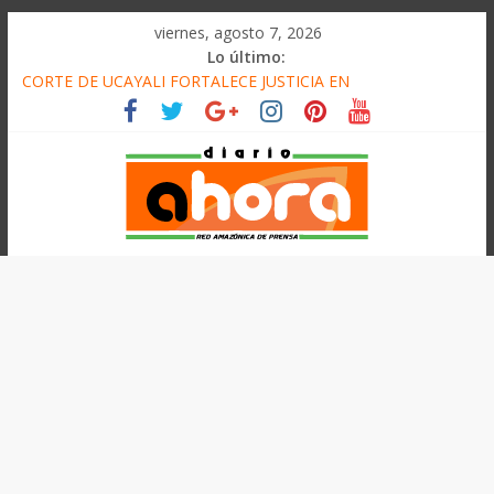
олимп казино
Saltar
viernes, agosto 7, 2026
al
Lo último:
contenido
CORTE DE UCAYALI FORTALECE JUSTICIA EN
CC.NN.AMAZÓNICAS
HALLAN UN “RELOJ INVISIBLE” BAJO TIERRA QUE CONTROLA
TODA LA VIDA EN EL PLANETA
RAFAEL LÓPEZ ALIAGA NO EXPLICA RENUNCIA DE LUIS
RUBIO
05 DE AGOSTO ES EL ÚLTIMO DÍA PARA PAGOS DE RECIBOS
Diario
DETECTAN EN TAHUANIA IRREGULARIDADES EN COMPRA
COMBUSTIBLE
Ahora
Cadena
Amazónica
de
Prensa
Noticias