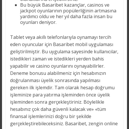
Bu büyük Basaribet kazançlar, casinos ve
jackpot oyunlarının popülerliğinin artmasına
yardımcı oldu ve her yıl daha fazla insan bu
oyunları deniyor.
Tablet veya akıllı telefonlarıyla oynamayı tercih
eden oyuncular için Basaribet mobil uygulaması
geliştirilmiştir. Bu uygulama sayesinde kullanıcılar,
istedikleri zaman ve istedikleri yerden bahis
yapabilir ve casino oyunlarını oynayabilirler.
Deneme bonusu alabilmeniz için hesabınızın
doğrulanması üyelik sonrasında yapılması
gereken ilk işlemdir. Tam olarak hesap doğrumu
işleminize para yatırma işleminden önce üyelik
işleminden sonra gerçekleştiriniz. Böylelikle
hesabınız çok daha güvenli kalacak ve» «tüm
finansal işlemlerinizi doğru bir şekilde
gerçekleştirebileceksiniz. Basaribet, zengin online