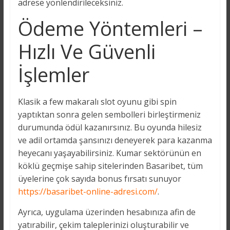
adrese yönlendirileceksiniz.
Ödeme Yöntemleri –
Hızlı Ve Güvenli
İşlemler
Klasik a few makaralı slot oyunu gibi spin
yaptıktan sonra gelen sembolleri birleştirmeniz
durumunda ödül kazanırsınız. Bu oyunda hilesiz
ve adil ortamda şansınızı deneyerek para kazanma
heyecanı yaşayabilirsiniz. Kumar sektörünün en
köklü geçmişe sahip sitelerinden Basaribet, tüm
üyelerine çok sayıda bonus fırsatı sunuyor
https://basaribet-online-adresi.com/
.
Ayrıca, uygulama üzerinden hesabınıza afin de
yatırabilir, çekim taleplerinizi oluşturabilir ve