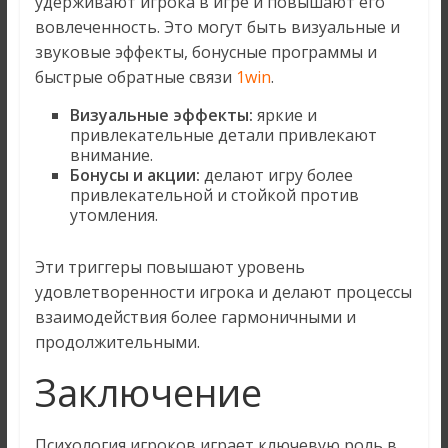
удерживают игрока в игре и повышают его
вовлеченность. Это могут быть визуальные и
звуковые эффекты, бонусные программы и
быстрые обратные связи
1win
.
Визуальные эффекты:
яркие и
привлекательные детали привлекают
внимание.
Бонусы и акции:
делают игру более
привлекательной и стойкой против
утомления.
Эти триггеры повышают уровень
удовлетворенности игрока и делают процессы
взаимодействия более гармоничными и
продолжительными.
Заключение
Психология игроков играет ключевую роль в