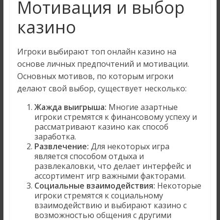
Мотивация и выбор
казино
Игроки выбирают топ онлайн казино на
основе личных предпочтений и мотивации.
Основных мотивов, по которым игроки
делают свой выбор, существует несколько:
Жажда выигрыша:
Многие азартные
игроки стремятся к финансовому успеху и
рассматривают казино как способ
заработка.
Развлечение:
Для некоторых игра
является способом отдыха и
развлекаловки, что делает интерфейс и
ассортимент игр важными факторами.
Социальные взаимодействия:
Некоторые
игроки стремятся к социальному
взаимодействию и выбирают казино с
возможностью общения с другими