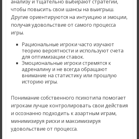
анализу и тщательно выбирают стратегии,
чтобы повысить свои шансы на выигрыш.
Другие ориентируются на интуицию и эмоции,
получая удовольствие от самого процесса
игры.
Рациональные игроки часто изучают
теорию вероятности и используют счета
для оптимизации ставок.
Эмоциональные игроки стремятся к
адреналину и не всегда обращают
внимание на статистику или прошлую
историю игры.
Понимание собственного психотипа помогает
игрокам лучше контролировать свои действия
и осознанно подходить к азартным играм,
минимизируя риски и максимизируя
удовольствие от процесса.