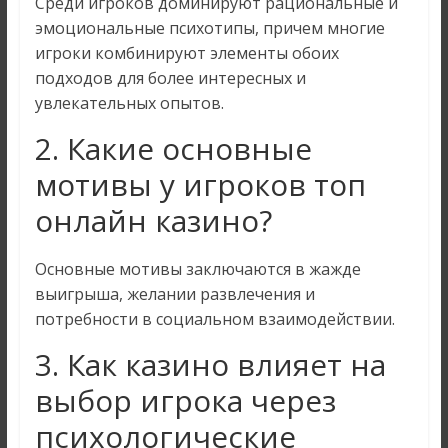
Среди игроков доминируют рациональные и
эмоциональные психотипы, причем многие
игроки комбинируют элементы обоих
подходов для более интересных и
увлекательных опытов.
2. Какие основные
мотивы у игроков топ
онлайн казино?
Основные мотивы заключаются в жажде
выигрыша, желании развлечения и
потребности в социальном взаимодействии.
3. Как казино влияет на
выбор игрока через
психологические