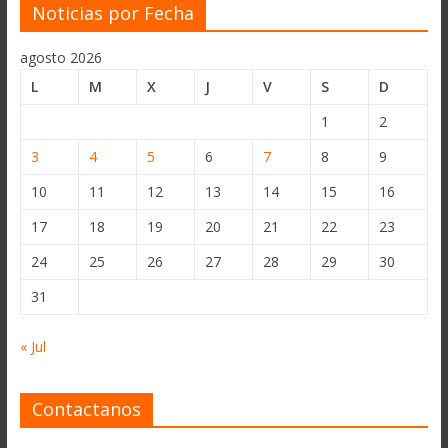
Noticias por Fecha
agosto 2026
L
M
X
J
V
S
D
1
2
3
4
5
6
7
8
9
10
11
12
13
14
15
16
17
18
19
20
21
22
23
24
25
26
27
28
29
30
31
« Jul
Contactanos