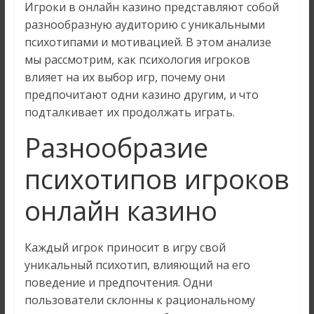
Игроки в онлайн казино представляют собой
разнообразную аудиторию с уникальными
психотипами и мотивацией. В этом анализе
мы рассмотрим, как психология игроков
влияет на их выбор игр, почему они
предпочитают одни казино другим, и что
подталкивает их продолжать играть.
Разнообразие
психотипов игроков
онлайн казино
Каждый игрок приносит в игру свой
уникальный психотип, влияющий на его
поведение и предпочтения. Одни
пользователи склонны к рациональному