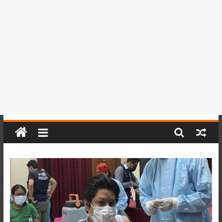
del
Perú,
Mundo
,
Ucayali,
San
Martín
y
Loreto