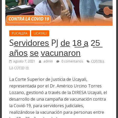
PUCALLPA
UCAYALI
Se̲r̲v̲i̲d̲o̲r̲e̲s̲ PJ d̲e̲ 1̲8̲ a̲ 2̲5̲
a̲ñ̲o̲s̲ s̲e̲ v̲a̲c̲u̲n̲a̲r̲o̲n̲
agosto 7, 2021
admin
0 comentarios
C̲O̲N̲T̲R̲A̲
L̲A̲ C̲O̲V̲I̲D̲ 1̲9̲
La Corte Superior de Justicia de Ucayali,
representada por el Dr. Américo Urcino Torres
Lozano, gestionó a través de la DIRESA Ucayali, el
desarrollo de una campaña de vacunación contra
la Covid-19, para servidores judiciales,
realizándose la vacunación para personas entre