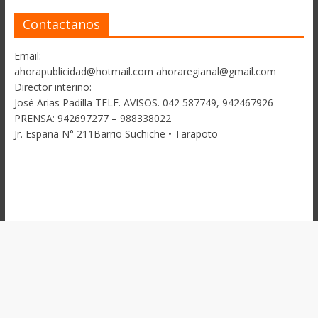
Contactanos
Email:
ahorapublicidad@hotmail.com ahoraregianal@gmail.com
Director interino:
José Arias Padilla TELF. AVISOS. 042 587749, 942467926
PRENSA: 942697277 – 988338022
Jr. España N° 211Barrio Suchiche • Tarapoto