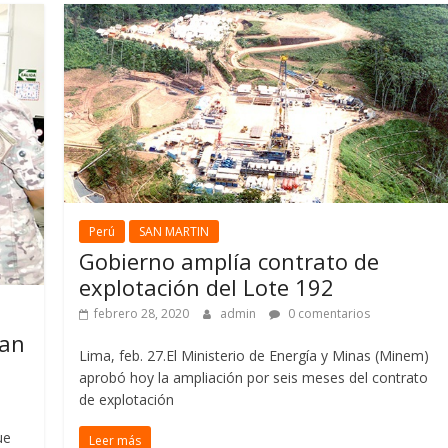
Perú
SAN MARTIN
Gobierno amplía contrato de
explotación del Lote 192
febrero 28, 2020
admin
0 comentarios
ran
Lima, feb. 27.El Ministerio de Energía y Minas (Minem)
aprobó hoy la ampliación por seis meses del contrato
de explotación
ue
Leer más