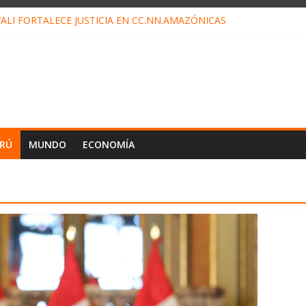
ALI FORTALECE JUSTICIA EN CC.NN.AMAZÓNICAS
LOJ INVISIBLE” BAJO TIERRA QUE CONTROLA TODA LA VIDA EN EL
ALIAGA NO EXPLICA RENUNCIA DE LUIS RUBIO
ES EL ÚLTIMO DÍA PARA PAGOS DE RECIBOS
TAHUANIA IRREGULARIDADES EN COMPRA COMBUSTIBLE
ERÚ
MUNDO
ECONOMÍA