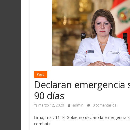
Martín
y
Loreto
Perú
Declaran emergencia sa
90 días
marzo 12, 2020
admin
0 comentarios
Lima, mar. 11.-El Gobierno declaró la emergencia sa
combatir