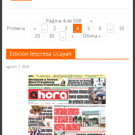
Página 4 de 508
«
Primera
«
...
2
3
4
5
6
...
10
20
30
...
»
Última »
Edición Impresa Ucayali
agosto 7, 2026