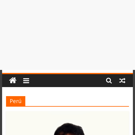
del
Perú,
Mundo
,
Ucayali,
San
Martín
y
Loreto
Perú