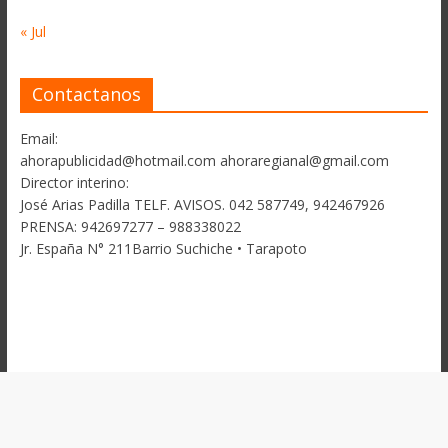
« Jul
Contactanos
Email:
ahorapublicidad@hotmail.com ahoraregianal@gmail.com
Director interino:
José Arias Padilla TELF. AVISOS. 042 587749, 942467926
PRENSA: 942697277 – 988338022
Jr. España N° 211Barrio Suchiche • Tarapoto