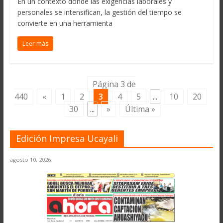
En un contexto donde las exigencias laborales y
personales se intensifican, la gestión del tiempo se
convierte en una herramienta
Leer más
Página 3 de
440
«
1
2
3
4
5
...
10
20
30
...
»
Última »
Edición Impresa Ucayali
agosto 10, 2026