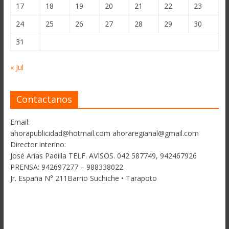
17
18
19
20
21
22
23
24
25
26
27
28
29
30
31
« Jul
Contactanos
Email:
ahorapublicidad@hotmail.com ahoraregianal@gmail.com
Director interino:
José Arias Padilla TELF. AVISOS. 042 587749, 942467926
PRENSA: 942697277 – 988338022
Jr. España N° 211Barrio Suchiche • Tarapoto