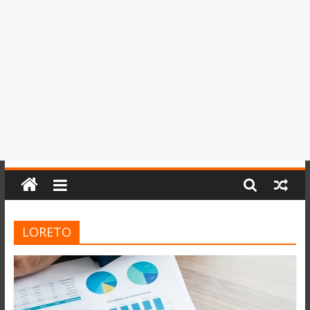
del
Perú,
Mundo
,
Ucayali,
San
Martín
y
Loreto
LORETO